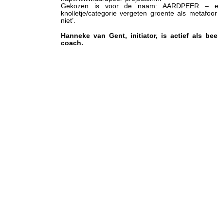
Gekozen is voor de naam: AARDPEER – een 
knolletje/categorie vergeten groente als metafoor
niet’.
Hanneke van Gent, initiator, is actief als b
coach.